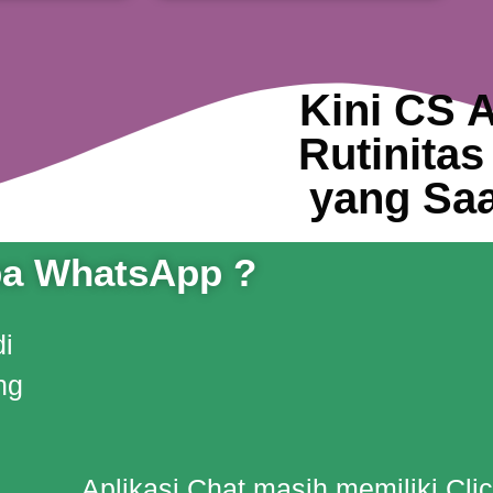
Kini CS 
Rutinita
yang Saa
a WhatsApp ?
di
ng
Aplikasi Chat masih memiliki Cli