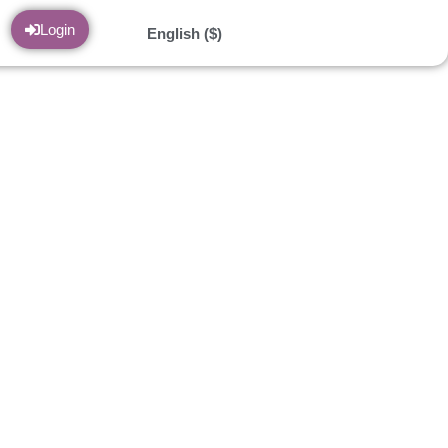
Login
English ($)