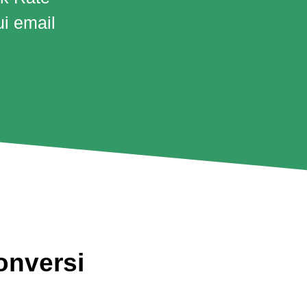
ui email
onversi