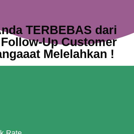
Anda TERBEBAS dari
s Follow-Up Customer
ngaaat Melelahkan !
ck Rate