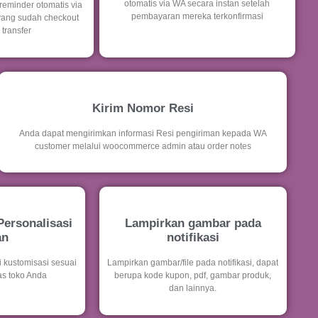
otomatis via WA secara instan setelah
eminder otomatis via
pembayaran mereka terkonfirmasi
yang sudah checkout
 transfer
Kirim Nomor Resi
Anda dapat mengirimkan informasi Resi pengiriman kepada WA
customer melalui woocommerce admin atau order notes
Personalisasi
Lampirkan gambar pada
an
notifikasi
 kustomisasi sesuai
Lampirkan gambar/file pada notifikasi, dapat
as toko Anda
berupa kode kupon, pdf, gambar produk,
dan lainnya.