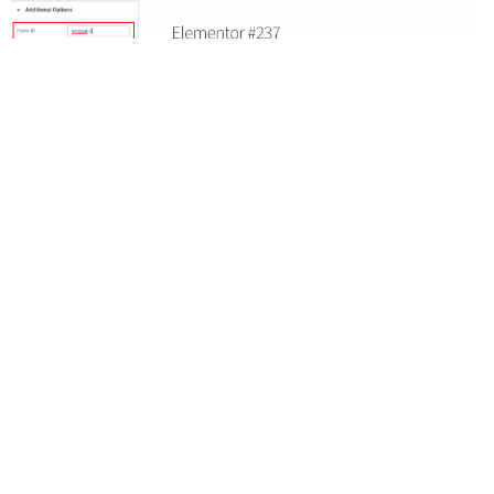
Catatan :
*maaf jika ada perbedaan tampilan menu
karena versi sudah berubah, menu custom
form sudah pindah ke submenu wordpress di
sidebar kiri