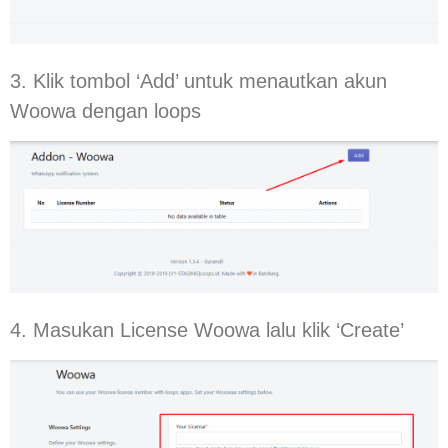
3. Klik tombol ‘Add’ untuk menautkan akun
Woowa dengan loops
4. Masukan License Woowa lalu klik ‘Create’