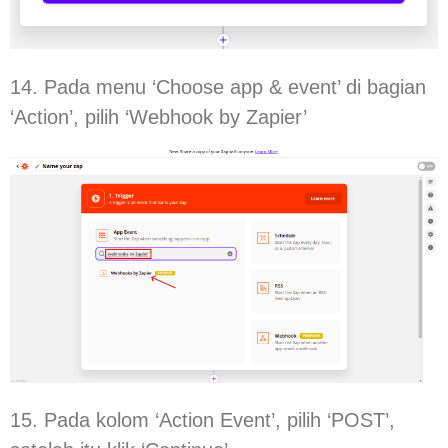
14. Pada menu ‘Choose app & event’ di bagian
‘Action’, pilih ‘Webhook by Zapier’
15. Pada kolom ‘Action Event’, pilih ‘POST’,