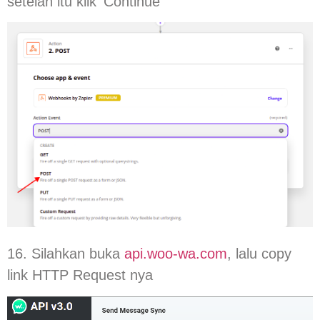
setelah itu klik ‘Continue’
16. Silahkan buka
api.woo-wa.com
, lalu copy
link HTTP Request nya